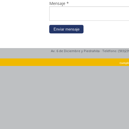
Mensaje
*
Av. 6 de Diciembre y Piedrahita
·
Teléfono: (593)23
Cumpli