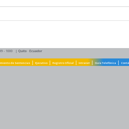
99 - 1000
|
Quito
·
Ecuador
|
|
|
|
|
miento de Sentencias
Ejecutivo
Registro Oficial
Intranet
Guía Telefónica
Contá