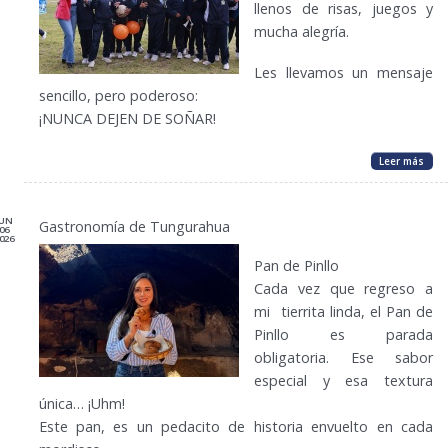
llenos de risas, juegos y
mucha alegría.
Les llevamos un mensaje
sencillo, pero poderoso:
¡NUNCA DEJEN DE SOÑAR!
Leer más
JUN
Gastronomía de Tungurahua
06
026
Pan de Pinllo
Cada vez que regreso a
mi tierrita linda, el Pan de
Pinllo es parada
obligatoria. Ese sabor
especial y esa textura
única… ¡Uhm!
Este pan, es un pedacito de historia envuelto en cada