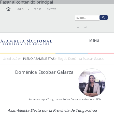
Pasar al contenido principal
Radio
·
TV
·
Prensa
Kichwa
A-
A+
MENÚ
Usted está en:
PLENO ASAMBLEÍSTAS
» Blog de Doménica Escobar Galarza
LA ASAMBLEA
Doménica Escobar Galarza
LEGISLAMOS
FISCALIZAMOS
TRANSPARENCIA
PRENSA
Asambleísta por Tungurahua Acción Democratica Nacional ADN
PARTICIPACIÓN
RELACIONES INTERNACIONALES
Asambleísta Electa por la Provincia de Tungurahua
AGENDA