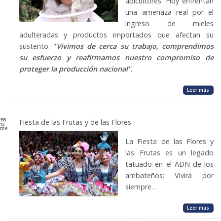
apicultores. Hoy enfrentan
una amenaza real por el
ingreso de mieles
adulteradas y productos importados que afectan su
sustento. "
Vivimos de cerca su trabajo, comprendimos
su esfuerzo y reafirmamos nuestro compromiso de
proteger la producción nacional".
Leer más
FEB
Fiesta de las Frutas y de las Flores
15
026
La Fiesta de las Flores y
las Frutas es un legado
tatuado en el ADN de los
ambateños: Vivirá por
siempre…
Leer más