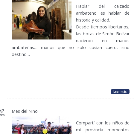
Hablar del calzado
ambateño es hablar de
historia y calidad.
Desde tiempos libertarios,
las botas de Simón Bolívar
nacieron en manos
ambateñas… manos que no solo cosían cuero, sino
destino…
Leer más
JUN
Mes del Niño
07
026
Compartí con los niños de
mi provincia momentos