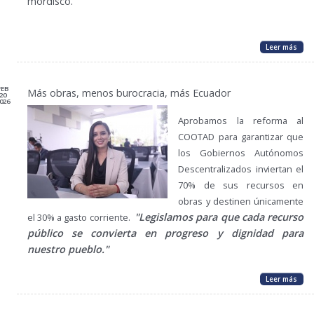
mordisco.
Leer más
FEB
Más obras, menos burocracia, más Ecuador
20
026
Aprobamos la reforma al
COOTAD para garantizar que
los Gobiernos Autónomos
Descentralizados inviertan el
70% de sus recursos en
obras y destinen únicamente
"Legislamos para que cada recurso
el 30% a gasto corriente.
público se convierta en progreso y dignidad para
nuestro pueblo."
Leer más