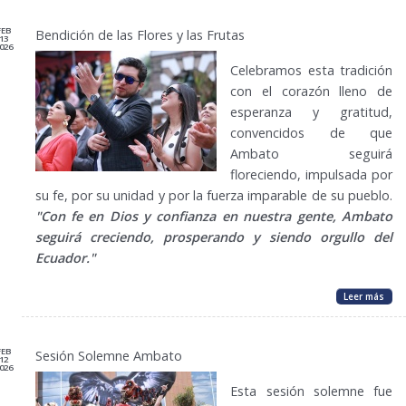
FEB
Bendición de las Flores y las Frutas
13
026
Celebramos esta tradición
con el corazón lleno de
esperanza y gratitud,
convencidos de que
Ambato seguirá
floreciendo, impulsada por
su fe, por su unidad y por la fuerza imparable de su pueblo.
"Con fe en Dios y confianza en nuestra gente, Ambato
seguirá creciendo, prosperando y siendo orgullo del
Ecuador."
Leer más
FEB
Sesión Solemne Ambato
12
026
Esta sesión solemne fue