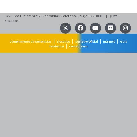
Av. 6 de Diciembre y Piedrahita
·
Teléfono: (593)2399 - 1000
|
Quito
·
Ecuador
|
|
|
|
Cumplimiento de Sentencias
Ejecutivo
Registro Oficial
Intranet
Guía
|
Telefónica
Contáctanos