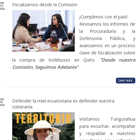
FEB
Fiscalizamos desde la Comisión
19
026
¡Cumplimos con el país!
Revisamos los informes de
la Procuraduría y la
Defensoría Pública, y
avanzamos en un proceso
clave de fiscalización sobre
la compra de trolebuses en Quito.
"Desde nuestra
Comisión, Seguimos Adelante"
Leer más
FEB
Defender la miel ecuatoriana es defender nuestra
15
026
soberanía
Visitamos Tungurahua
para escuchar, acompañar
y respaldar a nuestros