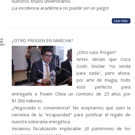
nuestros títulos universitarios.
¡La excelencia académica no puede ser un juego!
Leer más
JUL
¿OTRO PROGEN EN MARCHA?
08
026
¿Otro caso Progen?
Antes decían que Coca
Codo Sinclair "no servía
para nada", pero ahora,
por arte de magia, todo
está perfecto para
entregarle a Power China un contrato de 25 años por
$1.500 millones.
¿Negociado o conveniencia? No aceptamos que usen la
narrativa de la "incapacidad" para justificar el regalo de
nuestra soberanía energética.
Iniciamos fiscalización implacable: ¡El patrimonio de los