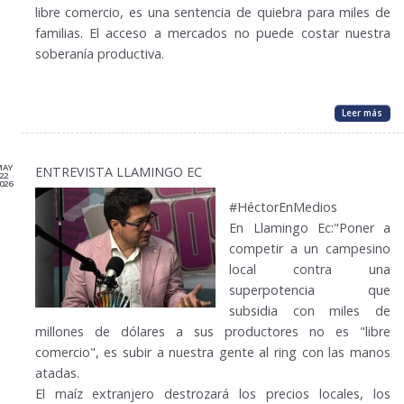
libre comercio, es una sentencia de quiebra para miles de
familias. El acceso a mercados no puede costar nuestra
soberanía productiva.
Leer más
MAY
ENTREVISTA LLAMINGO EC
22
026
#HéctorEnMedios
En Llamingo Ec:"Poner a
competir a un campesino
local contra una
superpotencia que
subsidia con miles de
millones de dólares a sus productores no es "libre
comercio", es subir a nuestra gente al ring con las manos
atadas.
El maíz extranjero destrozará los precios locales, los