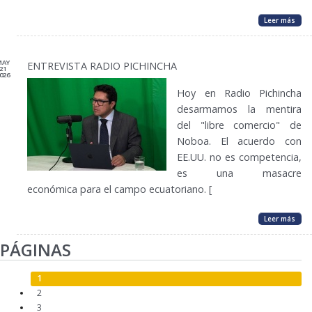
Leer más
MAY
ENTREVISTA RADIO PICHINCHA
21
026
Hoy en Radio Pichincha
desarmamos la mentira
del "libre comercio" de
Noboa. El acuerdo con
EE.UU. no es competencia,
es una masacre
económica para el campo ecuatoriano. [
Leer más
PÁGINAS
1
2
3