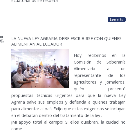
ecuatorianos se respeta!
Leer más
JUL
LA NUEVA LEY AGRARIA DEBE ESCRIBIRSE CON QUIENES
07
026
ALIMENTAN AL ECUADOR
Hoy recibimos en la
Comisión de Soberanía
Alimentaria a un
representante de los
agricultores y jornaleros,
quién presentó
propuestas técnicas urgentes para que la nueva Ley
Agraria salve sus empleos y defienda a quienes trabajan
para alimentar al país.Exijo que estas exigencias se incluyan
en el debatan dentro del tratamiento de la ley .
¡Mi apoyo total al campo! Si ellos quiebran, la ciudad no
come.