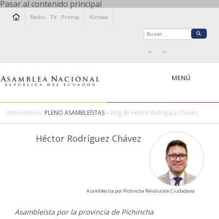
Pasar al contenido principal
Radio
·
TV
·
Prensa
Kichwa
A-
A+
MENÚ
Usted está en:
PLENO ASAMBLEÍSTAS
» Blog de Héctor Rodríguez Chávez
LA ASAMBLEA
Héctor Rodríguez Chávez
LEGISLAMOS
FISCALIZAMOS
TRANSPARENCIA
PRENSA
Asambleísta por Pichincha Revolución Ciudadana
PARTICIPACIÓN
RELACIONES INTERNACIONALES
Asambleísta por la provincia de Pichincha
AGENDA