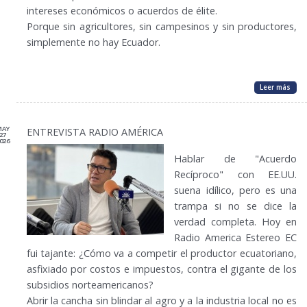
intereses económicos o acuerdos de élite.
Porque sin agricultores, sin campesinos y sin productores,
simplemente no hay Ecuador.
Leer más
MAY
ENTREVISTA RADIO AMÉRICA
27
026
Hablar de "Acuerdo
Recíproco" con EE.UU.
suena idílico, pero es una
trampa si no se dice la
verdad completa. Hoy en
Radio America Estereo EC
fui tajante: ¿Cómo va a competir el productor ecuatoriano,
asfixiado por costos e impuestos, contra el gigante de los
subsidios norteamericanos?
Abrir la cancha sin blindar al agro y a la industria local no es