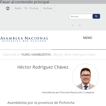
Pasar al contenido principal
Radio
·
TV
·
Prensa
Kichwa
A-
A+
MENÚ
Usted está en:
PLENO ASAMBLEÍSTAS
» Blog de Héctor Rodríguez Chávez
LA ASAMBLEA
Héctor Rodríguez Chávez
LEGISLAMOS
FISCALIZAMOS
TRANSPARENCIA
PRENSA
Asambleísta por Pichincha Revolución Ciudadana
PARTICIPACIÓN
RELACIONES INTERNACIONALES
Asambleísta por la provincia de Pichincha
AGENDA