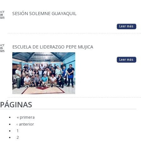
OCT
SESIÓN SOLEMNE GUAYAQUIL
08
025
Leer más
OCT
ESCUELA DE LIDERAZGO PEPE MUJICA
05
025
Leer más
PÁGINAS
« primera
‹ anterior
1
2