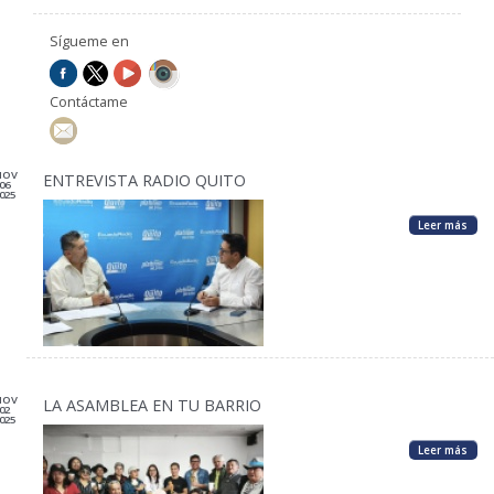
Sígueme en
Contáctame
NOV
ENTREVISTA RADIO QUITO
06
025
Leer más
NOV
LA ASAMBLEA EN TU BARRIO
02
025
Leer más