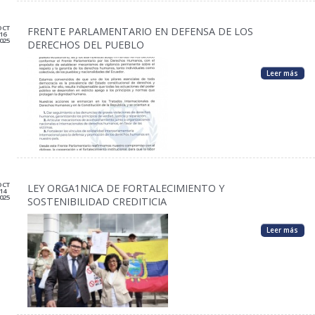
OCT
FRENTE PARLAMENTARIO EN DEFENSA DE LOS
16
025
DERECHOS DEL PUEBLO
Leer más
OCT
LEY ORGA1NICA DE FORTALECIMIENTO Y
14
025
SOSTENIBILIDAD CREDITICIA
Leer más