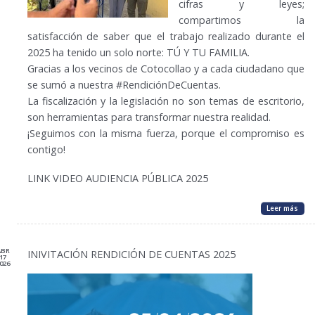
cifras y leyes;
compartimos la
satisfacción de saber que el trabajo realizado durante el
2025 ha tenido un solo norte: TÚ Y TU FAMILIA.
Gracias a los vecinos de Cotocollao y a cada ciudadano que
se sumó a nuestra #RendiciónDeCuentas.
La fiscalización y la legislación no son temas de escritorio,
son herramientas para transformar nuestra realidad.
¡Seguimos con la misma fuerza, porque el compromiso es
contigo!
LINK VIDEO AUDIENCIA PÚBLICA 2025
Leer más
ABR
INIVITACIÓN RENDICIÓN DE CUENTAS 2025
17
026