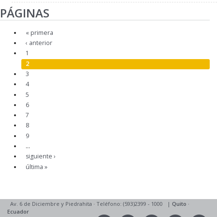
PÁGINAS
« primera
‹ anterior
1
2
3
4
5
6
7
8
9
…
siguiente ›
última »
Av. 6 de Diciembre y Piedrahita
·
Teléfono: (593)2399 - 1000
|
Quito
·
Ecuador