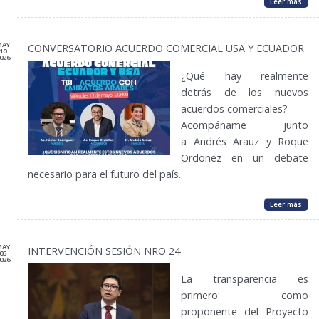
Leer más
MAY
CONVERSATORIO ACUERDO COMERCIAL USA Y ECUADOR
10
026
¿Qué hay realmente
detrás de los nuevos
acuerdos comerciales?
Acompáñame junto
a Andrés Arauz y Roque
Ordoñez en un debate
necesario para el futuro del país.
Leer más
MAY
INTERVENCIÓN SESIÓN NRO 24
05
026
La transparencia es
primero: como
proponente del Proyecto