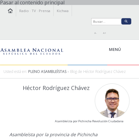
Pasar al contenido principal
Radio
·
TV
·
Prensa
Kichwa
A-
A+
MENÚ
Usted está en:
PLENO ASAMBLEÍSTAS
» Blog de Héctor Rodríguez Chávez
LA ASAMBLEA
Héctor Rodríguez Chávez
LEGISLAMOS
FISCALIZAMOS
TRANSPARENCIA
PRENSA
Asambleísta por Pichincha Revolución Ciudadana
PARTICIPACIÓN
RELACIONES INTERNACIONALES
Asambleísta por la provincia de Pichincha
AGENDA