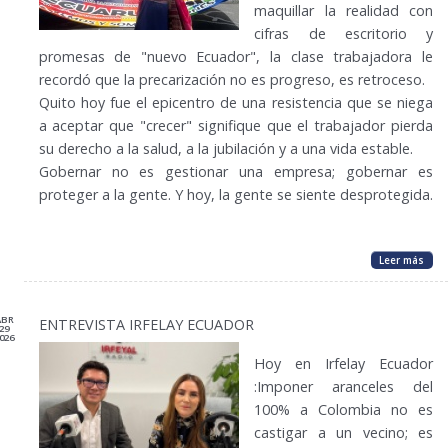
maquillar la realidad con
cifras de escritorio y
promesas de "nuevo Ecuador", la clase trabajadora le
recordó que la precarización no es progreso, es retroceso.
Quito hoy fue el epicentro de una resistencia que se niega
a aceptar que "crecer" signifique que el trabajador pierda
su derecho a la salud, a la jubilación y a una vida estable.
​Gobernar no es gestionar una empresa; gobernar es
proteger a la gente. Y hoy, la gente se siente desprotegida.
Leer más
ABR
ENTREVISTA IRFELAY ECUADOR
29
026
Hoy en Irfelay Ecuador
:Imponer aranceles del
100% a Colombia no es
castigar a un vecino; es