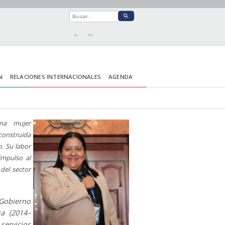
A-
A+
N
RELACIONES INTERNACIONALES
AGENDA
na mujer
construida
o. Su labor
impulso al
 del sector
Gobierno
a (2014–
servicios