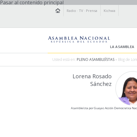
Pasar al contenido principal
Radio
·
TV
·
Prensa
Kichwa
LA ASAMBLEA
Usted está en:
PLENO ASAMBLEÍSTAS
» Blog de Lo
Lorena Rosado
Sánchez
Asambleísta por Guayas Acción Democratica Nac