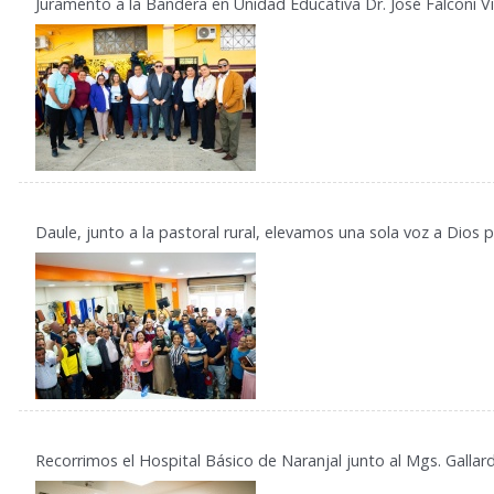
Juramento a la Bandera en Unidad Educativa Dr. José Falconí 
Daule, junto a la pastoral rural, elevamos una sola voz a Dios 
Recorrimos el Hospital Básico de Naranjal junto al Mgs. Gall