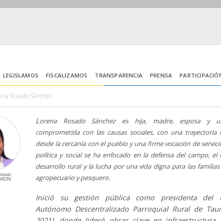
LEGISLAMOS
FISCALIZAMOS
TRANSPARENCIA
PRENSA
PARTICIPACIÓ
rena Rosado Sánchez
L
orena Rosado Sánchez es hija, madre, esposa y u
comprometida con las causas sociales, con una trayectoria 
desde la cercanía con el pueblo y una firme vocación de servici
política y social se ha enfocado en la defensa del campo, el 
desarrollo rural y la lucha por una vida digna para las familias
ional
agropecuario y pesquero.
ADN
Inició su gestión pública como presidenta del 
Autónomo Descentralizado Parroquial Rural de Taur
2021), donde lideró obras clave en infraestructura, 