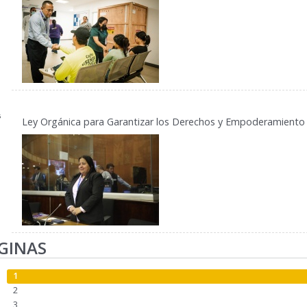
5
Ley Orgánica para Garantizar los Derechos y Empoderamiento 
GINAS
1
2
3