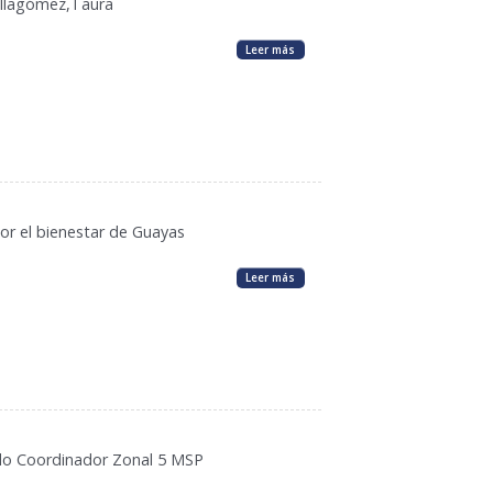
Villagómez,Taura
Leer más
por el bienestar de Guayas
Leer más
ardo Coordinador Zonal 5 MSP