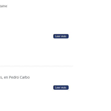
ctame
Leer más
és, en Pedro Carbo
Leer más