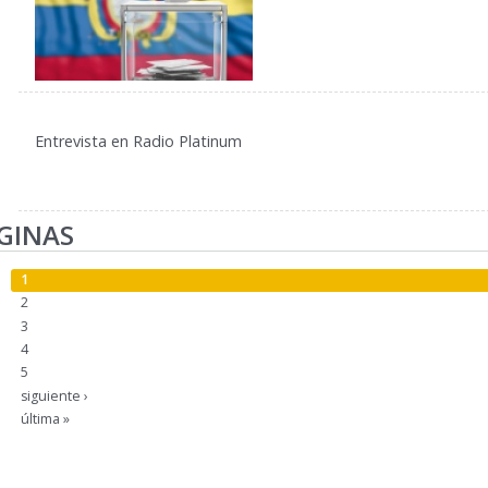
Entrevista en Radio Platinum
GINAS
1
2
3
4
5
siguiente ›
última »