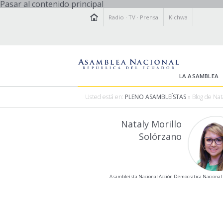
Pasar al contenido principal
Radio
·
TV
·
Prensa
Kichwa
LA ASAMBLEA
Usted está en:
PLENO ASAMBLEÍSTAS
» Blog de Nat
Nataly Morillo
Solórzano
Asambleísta Nacional Acción Democratica Naciona