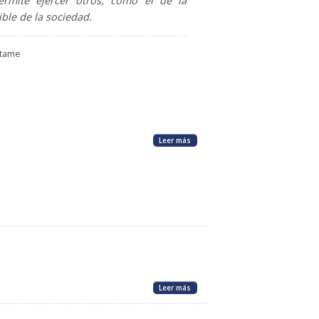
rmite ejercer otros, como el de la
ble de la sociedad.
ctame
Leer más
Leer más