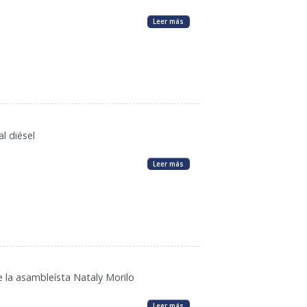
Leer más
l diésel
Leer más
e la asambleísta Nataly Morilo
Leer más