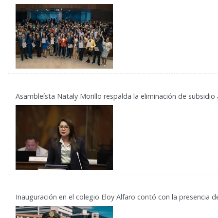
Asambleísta Nataly Morillo respalda la eliminación de subsidio a
Inauguración en el colegio Eloy Alfaro contó con la presencia d