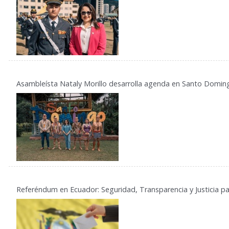
Asambleísta Nataly Morillo desarrolla agenda en Santo Domin
Referéndum en Ecuador: Seguridad, Transparencia y Justicia p