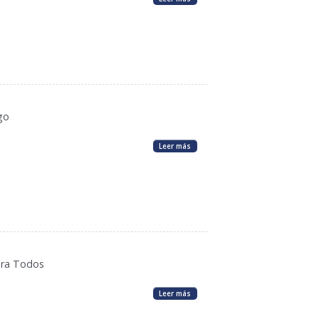
go
Leer más
ara Todos
Leer más