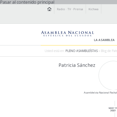
Pasar al contenido principal
Radio
·
TV
·
Prensa
Kichwa
LA ASAMBLEA
Usted está en:
PLENO ASAMBLEÍSTAS
» Blog de Pat
Patricia Sánchez
Asambleísta Nacional Pacha
MAY 11
2023