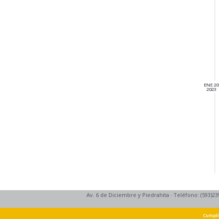
ENE 20
2023
Av. 6 de Diciembre y Piedrahita
·
Teléfono: (593)23
Cumpli