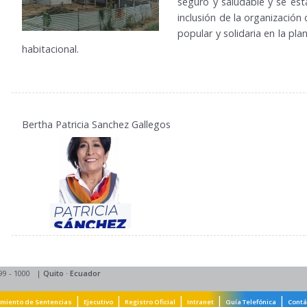
seguro y saludable y se est
inclusión de la organización
popular y solidaria en la pla
habitacional.
Bertha Patricia Sanchez Gallegos
99 - 1000
|
Quito
·
Ecuador
|
|
|
|
|
miento de Sentencias
Ejecutivo
Registro Oficial
Intranet
Guía Telefónica
Contá