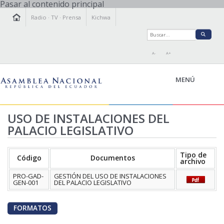
Pasar al contenido principal
Radio
·
TV
·
Prensa
Kichwa
A-
A+
MENÚ
USO DE INSTALACIONES DEL
PALACIO LEGISLATIVO
LA ASAMBLEA
LEGISLAMOS
Tipo de
Código
Documentos
FISCALIZAMOS
archivo
TRANSPARENCIA
PRO-GAD-
GESTIÓN DEL USO DE INSTALACIONES
GEN-001
DEL PALACIO LEGISLATIVO
PRENSA
PARTICIPACIÓN
FORMATOS
RELACIONES INTERNACIONALES
AGENDA