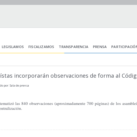
LEGISLAMOS
FISCALIZAMOS
TRANSPARENCIA
PRENSA
PARTICIPACIÓ
stas incorporarán observaciones de forma al Código
do por: Sala de prensa
matizó las 840 observaciones (aproximadamente 700 páginas) de los asambleís
ntralización.