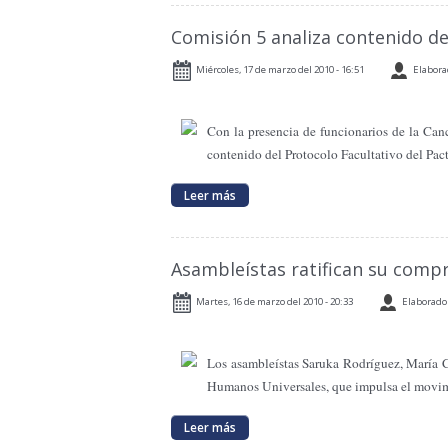
Comisión 5 analiza contenido de
Miércoles, 17 de marzo del 2010 - 16:51
Elabora
Con la presencia de funcionarios de
la Canc
contenido del Protocolo Facultativo del Pac
Leer más
Asambleístas ratifican su comp
Martes, 16 de marzo del 2010 - 20:33
Elaborado 
Los asambleístas Saruka Rodríguez, María C
Humanos Universales, que impulsa el movi
Leer más