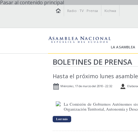
Pasar al contenido principal
Radio
·
TV
·
Prensa
Kichwa
LA ASAMBLEA
BOLETINES DE PRENSA
Hasta el próximo lunes asambleí
Miércoles, 17 de marzo del 2010 - 22:32
Elabora
La Comisión de Gobiernos Autónomos siste
Organización Territorial, Autonomía y Desce
Leer más