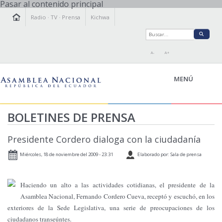
Pasar al contenido principal
Radio
·
TV
·
Prensa
Kichwa
A-
A+
MENÚ
BOLETINES DE PRENSA
LA ASAMBLEA
Presidente Cordero dialoga con la ciudadanía
LEGISLAMOS
Miércoles, 18 de noviembre del 2009 - 23:31
Elaborado por: Sala de prensa
FISCALIZAMOS
TRANSPARENCIA
PRENSA
Haciendo un alto a las actividades cotidianas, el presidente de la
Asamblea Nacional, Fernando Cordero Cueva, receptó y escuchó, en los
PARTICIPACIÓN
exteriores de la Sede Legislativa, una serie de preocupaciones de los
RELACIONES INTERNACIONALES
ciudadanos transeúntes.
AGENDA