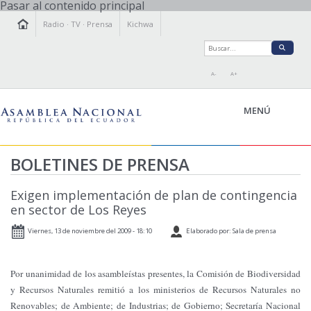
Pasar al contenido principal
Radio
·
TV
·
Prensa
Kichwa
A-
A+
MENÚ
BOLETINES DE PRENSA
LA ASAMBLEA
Exigen implementación de plan de contingencia
LEGISLAMOS
en sector de Los Reyes
FISCALIZAMOS
Viernes, 13 de noviembre del 2009 - 18:10
Elaborado por: Sala de prensa
TRANSPARENCIA
PRENSA
Por unanimidad de los asambleístas presentes, la Comisión de Biodiversidad
PARTICIPACIÓN
y Recursos Naturales remitió a los ministerios de Recursos Naturales no
RELACIONES INTERNACIONALES
Renovables; de Ambiente; de Industrias; de Gobierno; Secretaría Nacional
AGENDA