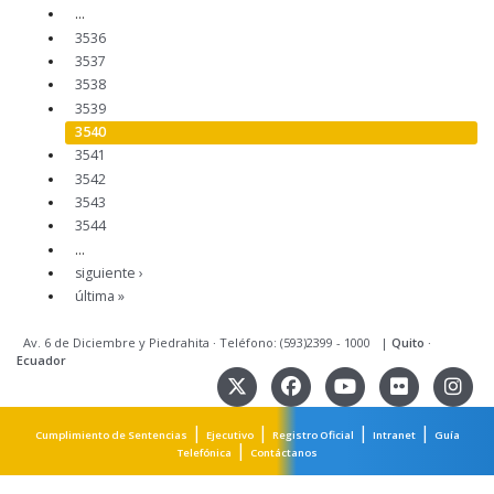
…
3536
3537
3538
3539
3540
3541
3542
3543
3544
…
siguiente ›
última »
Av. 6 de Diciembre y Piedrahita
·
Teléfono: (593)2399 - 1000
|
Quito
·
Ecuador
|
|
|
|
Cumplimiento de Sentencias
Ejecutivo
Registro Oficial
Intranet
Guía
|
Telefónica
Contáctanos