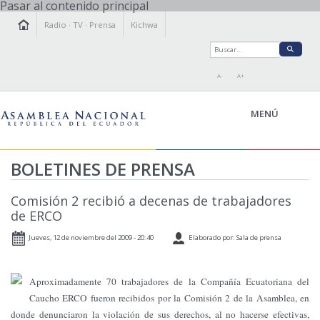
Pasar al contenido principal
Radio
·
TV
·
Prensa
Kichwa
A-
A+
MENÚ
BOLETINES DE PRENSA
LA ASAMBLEA
Comisión 2 recibió a decenas de trabajadores
LEGISLAMOS
de ERCO
FISCALIZAMOS
Jueves, 12 de noviembre del 2009 - 20:40
Elaborado por: Sala de prensa
TRANSPARENCIA
PRENSA
Aproximadamente 70 trabajadores de la Compañía Ecuatoriana del
PARTICIPACIÓN
Caucho ERCO fueron recibidos por la Comisión 2 de la Asamblea, en
RELACIONES INTERNACIONALES
donde denunciaron la violación de sus derechos, al no hacerse efectivas,
AGENDA