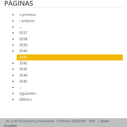
PÁGINAS
« primera
‹ anterior
…
3537
3538
3539
3540
3541
3542
3543
3544
3545
…
siguiente ›
última »
Av. 6 de Diciembre y Piedrahita
·
Teléfono: (593)2399 - 1000
|
Quito
·
Ecuador