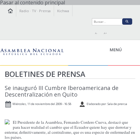
Pasar al contenido principal
Radio
·
TV
·
Prensa
Kichwa
A-
A+
MENÚ
BOLETINES DE PRENSA
LA ASAMBLEA
Se inauguró III Cumbre Iberoamericana de
LEGISLAMOS
Descentralización en Quito
FISCALIZAMOS
Miércoles, 11 de noviembre del 2009 - 16:58
Elaborado por: Sala de prensa
TRANSPARENCIA
PRENSA
El Presidente de la Asamblea, Fernando Cordero Cueva, destacó que
PARTICIPACIÓN
para hacer realidad el cambio que el Ecuador quiere hay que derrotar y
RELACIONES INTERNACIONALES
enterrar, definitivamente, al centralismo, que es una especie de enfermedad en
los países.
AGENDA