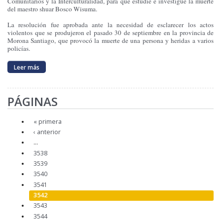
Comunitarios y la Interculturalidad, para que estudie e investigue la muerte
del maestro shuar Bosco Wisuma.
La resolución fue aprobada ante la necesidad de esclarecer los actos
violentos que se produjeron el pasado 30 de septiembre en la provincia de
Morona Santiago, que provocó la muerte de una persona y heridas a varios
policías.
Leer más
PÁGINAS
« primera
‹ anterior
…
3538
3539
3540
3541
3542
3543
3544