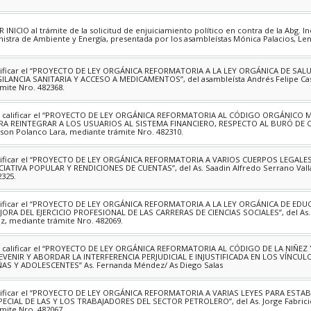
R INICIO al trámite de la solicitud de enjuiciamiento político en contra de la Abg. 
nistra de Ambiente y Energía, presentada por los asambleístas Mónica Palacios, Len
lificar el “PROYECTO DE LEY ORGÁNICA REFORMATORIA A LA LEY ORGÁNICA DE SALUD
GILANCIA SANITARIA Y ACCESO A MEDICAMENTOS”, del asambleísta Andrés Felipe Ca
ámite Nro. 482368.
 calificar el “PROYECTO DE LEY ORGÁNICA REFORMATORIA AL CÓDIGO ORGÁNICO 
RA REINTEGRAR A LOS USUARIOS AL SISTEMA FINANCIERO, RESPECTO AL BURÓ DE CRÉ
ison Polanco Lara, mediante trámite Nro. 482310.
lificar el “PROYECTO DE LEY ORGÁNICA REFORMATORIA A VARIOS CUERPOS LEGALE
ICIATIVA POPULAR Y RENDICIONES DE CUENTAS”, del As. Saadin Alfredo Serrano Vall
2325.
lificar el “PROYECTO DE LEY ORGÁNICA REFORMATORIA A LA LEY ORGÁNICA DE EDU
JORA DEL EJERCICIO PROFESIONAL DE LAS CARRERAS DE CIENCIAS SOCIALES”, del As.
iz, mediante trámite Nro. 482069.
 calificar el “PROYECTO DE LEY ORGÁNICA REFORMATORIA AL CÓDIGO DE LA NIÑEZ
EVENIR Y ABORDAR LA INTERFERENCIA PERJUDICIAL E INJUSTIFICADA EN LOS VÍNCUL
ÑAS Y ADOLESCENTES” As. Fernanda Méndez/ As Diego Salas
lificar el “PROYECTO DE LEY ORGÁNICA REFORMATORIA A VARIAS LEYES PARA ESTAB
PECIAL DE LAS Y LOS TRABAJADORES DEL SECTOR PETROLERO”, del As. Jorge Fabric
ámite Nro. 482067.