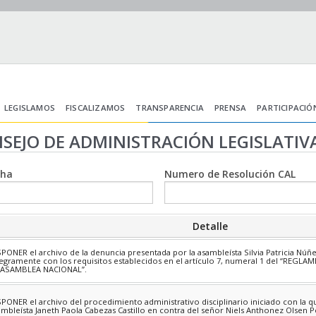
LEGISLAMOS
FISCALIZAMOS
TRANSPARENCIA
PRENSA
PARTICIPACIÓ
SEJO DE ADMINISTRACIÓN LEGISLATIV
cha
Numero de Resolución CAL
Detalle
SPONER el archivo de la denuncia presentada por la asambleísta Silvia Patricia Nú
tegramente con los requisitos establecidos en el artículo 7, numeral 1 del “REGL
 ASAMBLEA NACIONAL”.
SPONER el archivo del procedimiento administrativo disciplinario iniciado con la q
ambleísta Janeth Paola Cabezas Castillo en contra del señor Niels Anthonez Olsen P