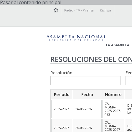
Pasar al contenido principal
Radio
·
TV
·
Prensa
Kichwa
LA ASAMBLEA
RESOLUCIONES DEL CON
Resolución
Fe
Período
Fecha
Número
CAL-
DI
MDMA-
2025-2027
24-06-2026
ín
2025-2027-
LA
492
CAL-
MDMA-
DI
2025-2027
24-06-2026
2025-2027-
as