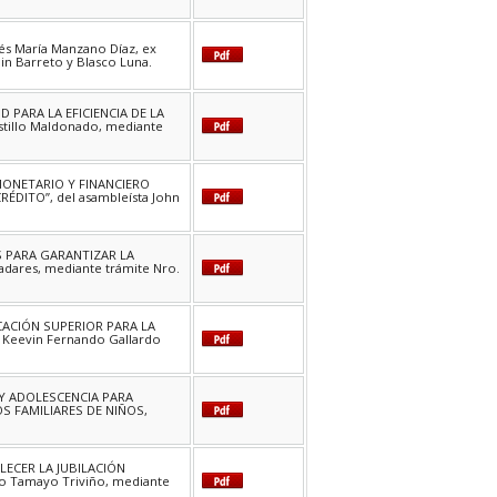
Inés María Manzano Díaz, ex
in Barreto y Blasco Luna.
 PARA LA EFICIENCIA DE LA
stillo Maldonado, mediante
MONETARIO Y FINANCIERO
DITO”, del asambleísta John
S PARA GARANTIZAR LA
adares, mediante trámite Nro.
CACIÓN SUPERIOR PARA LA
 Keevin Fernando Gallardo
 Y ADOLESCENCIA PARA
OS FAMILIARES DE NIÑOS,
LECER LA JUBILACIÓN
io Tamayo Triviño, mediante