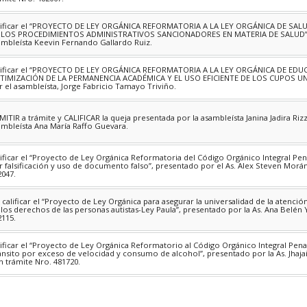
lificar el “PROYECTO DE LEY ORGÁNICA REFORMATORIA A LA LEY ORGÁNICA DE SAL
 LOS PROCEDIMIENTOS ADMINISTRATIVOS SANCIONADORES EN MATERIA DE SALUD”, 
ambleísta Keevin Fernando Gallardo Ruiz.
lificar el “PROYECTO DE LEY ORGÁNICA REFORMATORIA A LA LEY ORGÁNICA DE EDU
TIMIZACIÓN DE LA PERMANENCIA ACADÉMICA Y EL USO EFICIENTE DE LOS CUPOS UN
r el asambleísta, Jorge Fabricio Tamayo Triviño.
MITIR a trámite y CALIFICAR la queja presentada por la asambleísta Janina Jadira Riz
ambleísta Ana María Raffo Guevara.
lificar el “Proyecto de Ley Orgánica Reformatoria del Código Orgánico Integral Pena
r falsificación y uso de documento falso”, presentado por el As. Alex Steven Morán
2047.
 calificar el “Proyecto de Ley Orgánica para asegurar la universalidad de la atenci
 los derechos de las personas autistas-Ley Paula”, presentado por la As. Ana Belén 
2115.
lificar el “Proyecto de Ley Orgánica Reformatorio al Código Orgánico Integral Pen
ánsito por exceso de velocidad y consumo de alcohol”, presentado por la As. Jhaja
n trámite Nro. 481720.