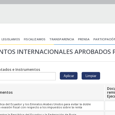
LEGISLAMOS
FISCALIZAMOS
TRANSPARENCIA
PRENSA
PARTICIPACIÓ
NTOS INTERNACIONALES APROBADOS 
atados e Instrumentos
Doc
umentos
remi
Ejec
ica del Ecuador y los Emiratos Arabes Unidos para evitar la doble
a evasión fiscal con respecto a los impuestos sobre la renta
entre la República del Ecuador y la Federación de Rusia