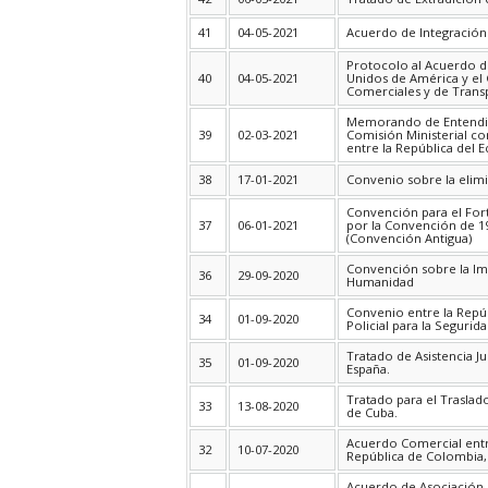
41
04-05-2021
Acuerdo de Integración 
Protocolo al Acuerdo d
40
04-05-2021
Unidos de América y el
Comerciales y de Trans
Memorando de Entendim
39
02-03-2021
Comisión Ministerial c
entre la República del E
38
17-01-2021
Convenio sobre la elimi
Convención para el Fort
37
06-01-2021
por la Convención de 19
(Convención Antigua)
Convención sobre la Imp
36
29-09-2020
Humanidad
Convenio entre la Repú
34
01-09-2020
Policial para la Seguri
Tratado de Asistencia Ju
35
01-09-2020
España.
Tratado para el Traslad
33
13-08-2020
de Cuba.
Acuerdo Comercial entre
32
10-07-2020
República de Colombia, 
Acuerdo de Asociación E