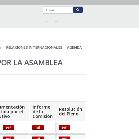
A-
A+
N
RELACIONES INTERNACIONALES
AGENDA
POR LA ASAMBLEA
umentación
Informe
Resolución
tida por el
de la
del Pleno
utivo
Comisión