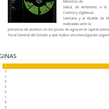
Ministros de
Salud, de Ambiente, a la 
Control y Vigilancia
Sanitaria y al Alcalde de 
realizadas ante la
presencia de arsénico en los pozos de agua en la capital oren
Fiscal General del Estado a que realice una investigación urgent
GINAS
1
2
3
4
5
6
7
8
9