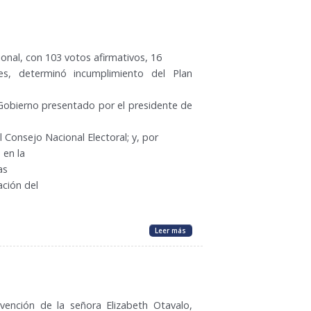
onal, con 103 votos afirmativos, 16
es, determinó incumplimiento del Plan
 Gobierno presentado por el presidente de
l Consejo Nacional Electoral; y, por
 en la
as
ación del
Leer más
vención de la señora Elizabeth Otavalo,