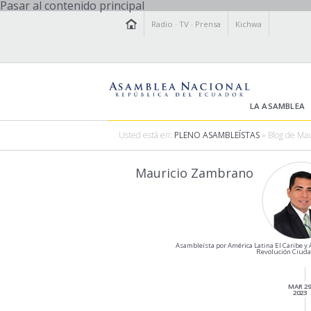
Pasar al contenido principal
Radio
·
TV
·
Prensa
Kichwa
LA ASAMBLEA
Usted está en:
PLENO ASAMBLEÍSTAS
» Blog de Ma
Mauricio Zambrano
Asambleísta por América Latina El Caribe y Á
Revolución Ciud
MAR 2
2023