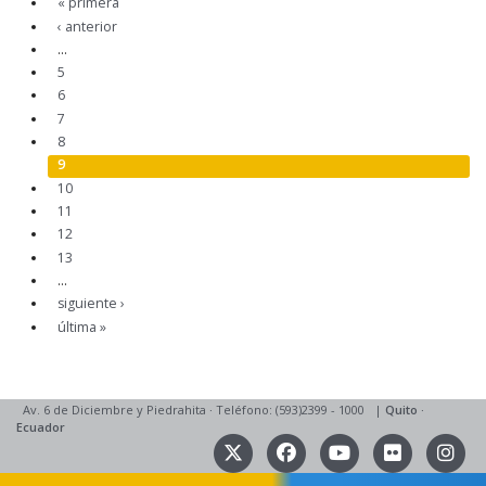
« primera
‹ anterior
…
5
6
7
8
9
10
11
12
13
…
siguiente ›
última »
Av. 6 de Diciembre y Piedrahita
·
Teléfono: (593)2399 - 1000
|
Quito
·
Ecuador