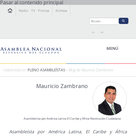
Pasar al contenido principal
Radio
·
TV
·
Prensa
Kichwa
A-
A+
MENÚ
Usted está en:
PLENO ASAMBLEÍSTAS
» Blog de Mauricio Zambrano
LA ASAMBLEA
Mauricio Zambrano
LEGISLAMOS
FISCALIZAMOS
TRANSPARENCIA
PRENSA
Asambleísta por América Latina El Caribe y África Revolución Ciudadana
PARTICIPACIÓN
RELACIONES INTERNACIONALES
Asambleísta por América Latina, El Caribe y África
AGENDA