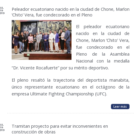
JUL
Peleador ecuatoriano nacido en la ciudad de Chone, Marlon
19
019
‘Chito’ Vera, fue condecorado en el Pleno
El peleador ecuatoriano
nacido en la ciudad de
Chone, Marlon ‘Chito’ Vera,
fue condecorado en el
Pleno de la Asamblea
Nacional con la medalla
“Dr. Vicente Rocafuerte” por su mérito deportivo.
El pleno resaltó la trayectoria del deportista manabita,
único representante ecuatoriano en el octágono de la
empresa Ultimate Fighting Championship (UFC).
Leer más
JUL
Tramitan proyecto para evitar inconvenientes en
19
019
construcción de obras