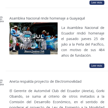
Leer más
JUL
Asamblea Nacional rinde homenaje a Guayaquil
31
019
La Asamblea Nacional de
Ecuador rindió homenaje
el pasado jueves 25 de
julio a la Perla del Pacífico,
con motivo de sus 484
años de fundación.
Leer más
JUL
Aneta respalda proyecto de Electromovilidad
31
019
El Gerente de Automóvil Club del Ecuador (Aneta), Gorki
Obando, se suma al criterio de otros invitados a la
Comisión del Desarrollo Económico, en el sentido de
ponderar el proyecto de Ley de Fomento a la Movilidad