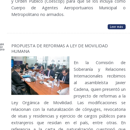
y Orden Público (Coescop) para que se los incluya como
Cuerpo de Agentes Aeroportuarios Municipal o
Metropolitano no armados.
Leer más
ABR
PROPUESTA DE REFORMAS A LEY DE MOVILIDAD
22
019
HUMANA
En la Comisión de
Soberanía y Relaciones
Internacionales recibimos
al asambleísta Javier
Cadena, quien presentó un
proyecto de reformas a la
Ley Orgánica de Movilidad. Las modificaciones se
relacionan con la naturalización de cónyuges, revocatoria
de visas y residencias y ejercicio de cargos públicos para
extranjeros que residan en el país, entre otras. En
referencia a la carta de naturalización cuestionó que