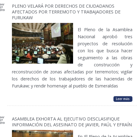
MAY
PLENO VELARÁ POR DERECHOS DE CIUDADANOS
27
019
AFECTADOS POR TERREMOTO Y TRABAJADORES DE
FURUKAW
El Pleno de la Asamblea
Nacional aprobó tres
proyectos de resolución
con los que busca hacer
seguimiento a las obras
de construcción y
reconstrucción de zonas afectadas por terremotos; vigilar
los derechos de los trabajadores de las haciendas de
Furukaw; y rendir homenaje al pueblo de Esmeraldas
Leer más
MAY
ASAMBLEA EXHORTA AL EJECUTIVO DESCLASIFIQUE
27
019
INFORMACIÓN DEL ASESINATO DE JAVIER, PAÚL Y EFRAÍN
En El Pleno de la Asamblea