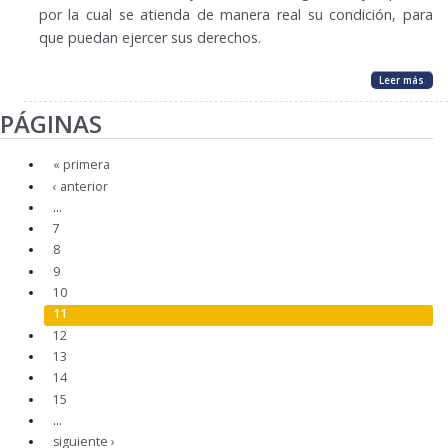
por la cual se atienda de manera real su condición, para
que puedan ejercer sus derechos.
Leer más
PÁGINAS
« primera
‹ anterior
…
7
8
9
10
11
12
13
14
15
…
siguiente ›