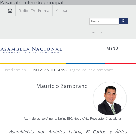
Pasar al contenido principal
Radio
·
TV
·
Prensa
Kichwa
A-
A+
MENÚ
Usted está en:
PLENO ASAMBLEÍSTAS
» Blog de Mauricio Zambrano
LA ASAMBLEA
Mauricio Zambrano
LEGISLAMOS
FISCALIZAMOS
TRANSPARENCIA
PRENSA
Asambleísta por América Latina El Caribe y África Revolución Ciudadana
PARTICIPACIÓN
RELACIONES INTERNACIONALES
Asambleísta por América Latina, El Caribe y África
AGENDA