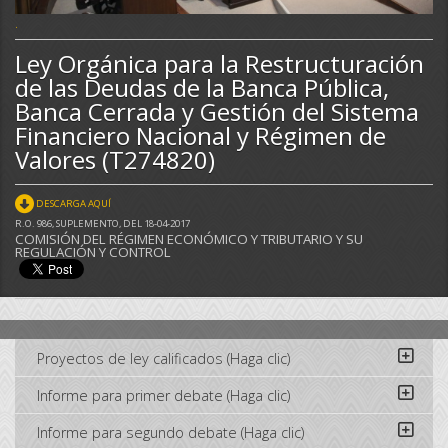
.
Ley Orgánica para la Restructuración
de las Deudas de la Banca Pública,
Banca Cerrada y Gestión del Sistema
Financiero Nacional y Régimen de
Valores (T274820)
DESCARGA AQUÍ
R.O. 986, SUPLEMENTO, DEL 18-04-2017
COMISIÓN DEL RÉGIMEN ECONÓMICO Y TRIBUTARIO Y SU
REGULACIÓN Y CONTROL
Proyectos de ley calificados (Haga clic)
Informe para primer debate (Haga clic)
Informe para segundo debate (Haga clic)