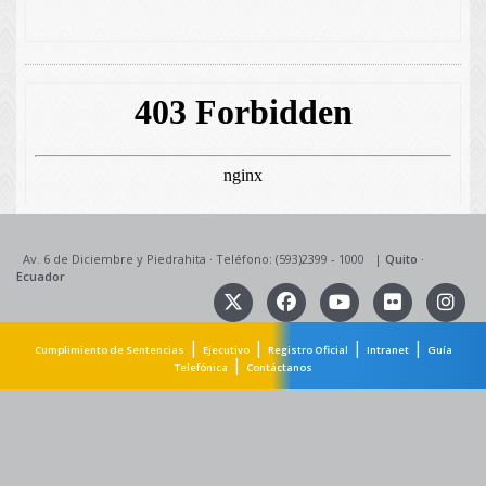
Av. 6 de Diciembre y Piedrahita
·
Teléfono: (593)2399 - 1000
|
Quito
·
Ecuador
|
|
|
|
Cumplimiento de Sentencias
Ejecutivo
Registro Oficial
Intranet
Guía
|
Telefónica
Contáctanos