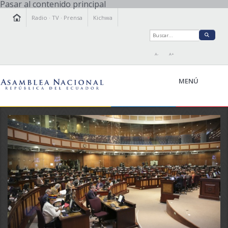
Pasar al contenido principal
Radio
·
TV
·
Prensa
Kichwa
A-
A+
MENÚ
LA ASAMBLEA
LEGISLAMOS
FISCALIZAMOS
TRANSPARENCIA
PRENSA
PARTICIPACIÓN
RELACIONES INTERNACIONALES
AGENDA