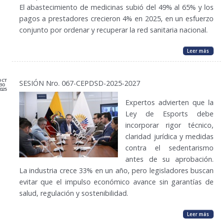
El abastecimiento de medicinas subió del 49% al 65% y los
pagos a prestadores crecieron 4% en 2025, en un esfuerzo
conjunto por ordenar y recuperar la red sanitaria nacional.
Leer más
OCT
SESIÓN Nro. 067-CEPDSD-2025-2027
30
025
Expertos advierten que la
Ley de Esports debe
incorporar rigor técnico,
claridad jurídica y medidas
contra el sedentarismo
antes de su aprobación.
La industria crece 33% en un año, pero legisladores buscan
evitar que el impulso económico avance sin garantías de
salud, regulación y sostenibilidad.
Leer más