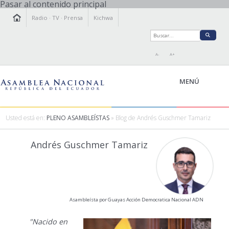
Pasar al contenido principal
Radio
·
TV
·
Prensa
Kichwa
A-
A+
MENÚ
Usted está en:
PLENO ASAMBLEÍSTAS
» Blog de Andrés Guschmer Tamariz
LA ASAMBLEA
Andrés Guschmer Tamariz
LEGISLAMOS
FISCALIZAMOS
TRANSPARENCIA
PRENSA
Asambleísta por Guayas Acción Democratica Nacional ADN
PARTICIPACIÓN
RELACIONES INTERNACIONALES
"Nacido en
AGENDA