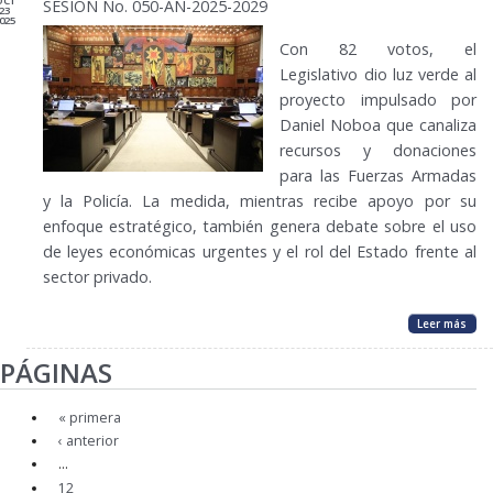
OCT
SESIÓN No. 050-AN-2025-2029
23
025
Con 82 votos, el
Legislativo dio luz verde al
proyecto impulsado por
Daniel Noboa que canaliza
recursos y donaciones
para las Fuerzas Armadas
y la Policía. La medida, mientras recibe apoyo por su
enfoque estratégico, también genera debate sobre el uso
de leyes económicas urgentes y el rol del Estado frente al
sector privado.
Leer más
PÁGINAS
« primera
‹ anterior
…
12