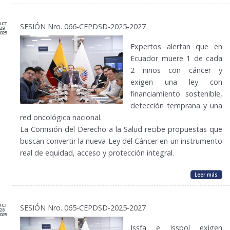
OCT
SESIÓN Nro. 066-CEPDSD-2025-2027
29
025
Expertos alertan que en
Ecuador muere 1 de cada
2 niños con cáncer y
exigen una ley con
financiamiento sostenible,
detección temprana y una
red oncológica nacional.
La Comisión del Derecho a la Salud recibe propuestas que
buscan convertir la nueva Ley del Cáncer en un instrumento
real de equidad, acceso y protección integral.
Leer más
OCT
SESIÓN Nro. 065-CEPDSD-2025-2027
28
025
Issfa e Isspol exigen