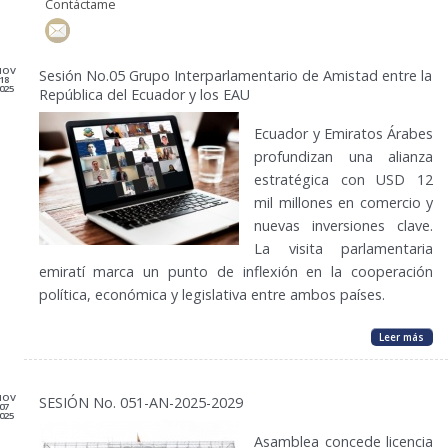
Contáctame
NOV
Sesión No.05 Grupo Interparlamentario de Amistad entre la
18
025
República del Ecuador y los EAU
Ecuador y Emiratos Árabes
profundizan una alianza
estratégica con USD 12
mil millones en comercio y
nuevas inversiones clave.
La visita parlamentaria
emiratí marca un punto de inflexión en la cooperación
política, económica y legislativa entre ambos países.
Leer más
NOV
SESIÓN No. 051-AN-2025-2029
07
025
Asamblea concede licencia