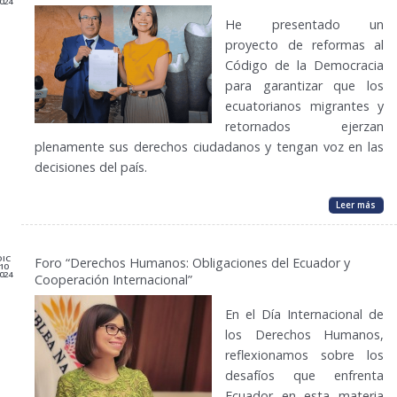
024
He presentado un
proyecto de reformas al
Código de la Democracia
para garantizar que los
ecuatorianos migrantes y
retornados ejerzan
plenamente sus derechos ciudadanos y tengan voz en las
decisiones del país.
Leer más
DIC
Foro “Derechos Humanos: Obligaciones del Ecuador y
10
024
Cooperación Internacional”
En el Día Internacional de
los Derechos Humanos,
reflexionamos sobre los
desafíos que enfrenta
Ecuador en esta materia