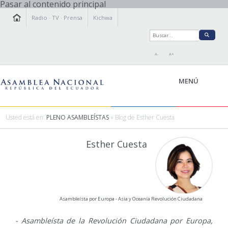
Pasar al contenido principal
Radio
·
TV
·
Prensa
Kichwa
A-
A+
MENÚ
Usted está en:
PLENO ASAMBLEÍSTAS
» Blog de Esther Cuesta
LA ASAMBLEA
Esther Cuesta
LEGISLAMOS
FISCALIZAMOS
TRANSPARENCIA
PRENSA
Asambleísta por Europa - Asia y Oceanía Revolución Ciudadana
PARTICIPACIÓN
RELACIONES INTERNACIONALES
- Asambleísta de la Revolución Ciudadana por Europa,
AGENDA