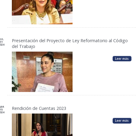
JUL
Presentación del Proyecto de Ley Reformatorio al Código
31
024
del Trabajo
Leer más
ABR
Rendición de Cuentas 2023
15
024
Leer más