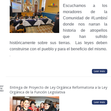
Escuchamos a los
moradores de la
Comunidad de #Lumbisí
donde nos narran la
historia de atropellos
que han sufrido
históricamente sobre sus tierras. Las leyes deben
construirse con el pueblo y para el beneficio del mismo.
.
Leer más
MAY
Entrega de Proyecto de Ley Orgánica Reformatoria a la Ley
18
022
Orgánica de la Función Legislativa
Leer más