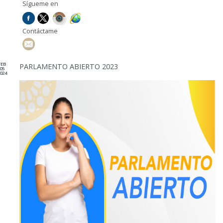
Sígueme en
Contáctame
FEB
PARLAMENTO ABIERTO 2023
05
024