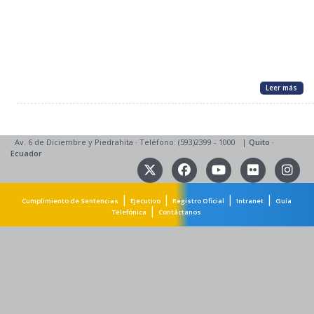
Leer más
Av. 6 de Diciembre y Piedrahita
·
Teléfono: (593)2399 - 1000
|
Quito
·
Ecuador
|
|
|
|
Cumplimiento de Sentencias
Ejecutivo
Registro Oficial
Intranet
Guía
|
Telefónica
Contáctanos