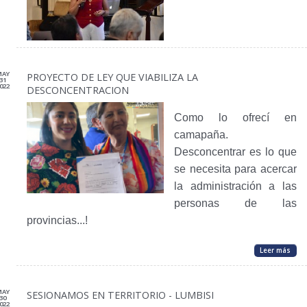
MAY
PROYECTO DE LEY QUE VIABILIZA LA
31
022
DESCONCENTRACION
Como lo ofrecí en
camapaña.
Desconcentrar es lo que
se necesita para acercar
la administración a las
personas de las
provincias...!
Leer más
MAY
SESIONAMOS EN TERRITORIO - LUMBISI
30
022