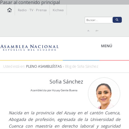
Pasar al contenido principal
Radio
·
TV
·
Prensa
Kichwa
A-
A+
MENÚ
Usted está en:
PLENO ASAMBLEÍSTAS
» Blog de Sofia Sánchez
LA ASAMBLEA
Sofia Sánchez
LEGISLAMOS
Asambleísta por Azuay Gente Buena
FISCALIZAMOS
TRANSPARENCIA
PRENSA
Nacida en la provincia del Azuay en el cantón Cuenca,
PARTICIPACIÓN
Abogada de profesión, egresada de la Universidad de
RELACIONES INTERNACIONALES
Cuenca con maestría en derecho laboral y seguridad
AGENDA