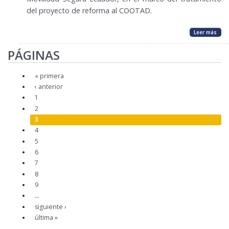
del proyecto de reforma al COOTAD.
Leer más
PÁGINAS
« primera
‹ anterior
1
2
3
4
5
6
7
8
9
…
siguiente ›
última »