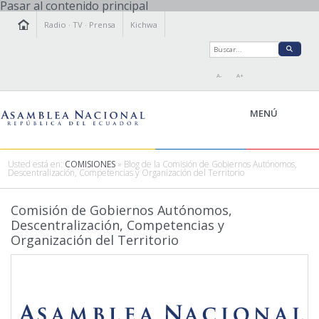
Pasar al contenido principal
Radio
·
TV
·
Prensa
Kichwa
A-
A+
MENÚ
Usted está en:
COMISIONES
» Blog de la Comisión de Gobiernos Autónomos,
Descentralización, Competencias y Organización del Territorio
LA ASAMBLEA
Comisión de Gobiernos Autónomos,
LEGISLAMOS
Descentralización, Competencias y
FISCALIZAMOS
Organización del Territorio
TRANSPARENCIA
PRENSA
PARTICIPACIÓN
RELACIONES INTERNACIONALES
AGENDA