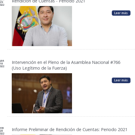
Rendición de Cuentas - Periodo 2021
29
022
Leer más
ABR
Intervención en el Pleno de la Asamblea Nacional #766
18
022
(Uso Legítimo de la Fuerza)
Leer más
FEB
Informe Preliminar de Rendición de Cuentas: Periodo 2021
28
022