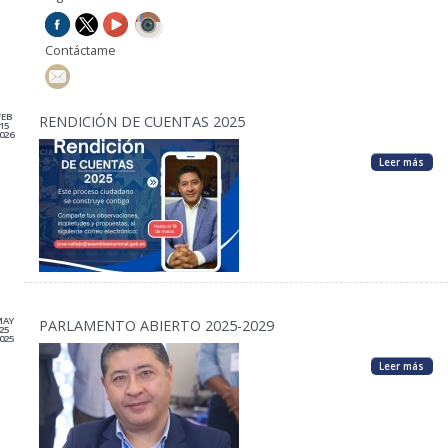
Contáctame
FEB
RENDICIÓN DE CUENTAS 2025
15
026
Leer más
MAY
PARLAMENTO ABIERTO 2025-2029
25
025
Leer más