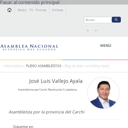
Pasar al contenido principal
Radio
·
TV
·
Prensa
Kichwa
A-
A+
MENÚ
Usted está en:
PLENO ASAMBLEÍSTAS
» Blog de José Luis Vallejo Ayala
LA ASAMBLEA
José Luis Vallejo Ayala
LEGISLAMOS
Asambleísta por Carchi Revolución Ciudadana
FISCALIZAMOS
TRANSPARENCIA
PRENSA
Asambleísta por la provincia del Carchi
PARTICIPACIÓN
RELACIONES INTERNACIONALES
Sígueme en
AGENDA