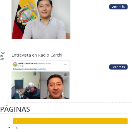
Leer más
NOV
Entrevista en Radio Carchi
09
021
Leer más
PÁGINAS
1
2