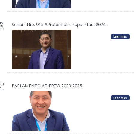
MAR
Sesión: Nro. 915 #ProformaPresupuestaria2024
19
024
Leer más
FEB
PARLAMENTO ABIERTO 2023-2025
01
024
Leer más