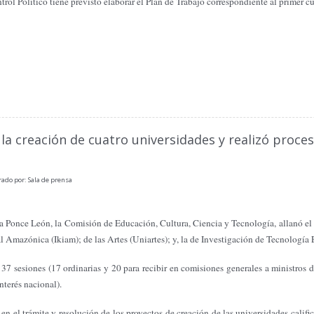
rol Político tiene previsto elaborar el Plan de Trabajo correspondiente al primer c
la creación de cuatro universidades y realizó proces
ado por: Sala de prensa
a Ponce León, la Comisión de Educación, Cultura, Ciencia y Tecnología, allanó el 
Amazónica (Ikiam); de las Artes (Uniartes); y, la de Investigación de Tecnología
7 sesiones (17 ordinarias y 20 para recibir en comisiones generales a ministros de
nterés nacional).
en el trámite y resolución de los proyectos de creación de las universidades califi