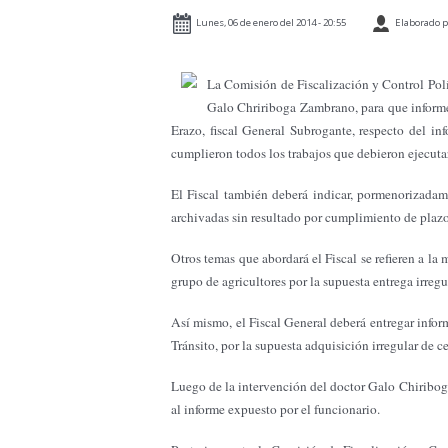
Lunes, 06 de enero del 2014 - 20:55
Elaborado p
La Comisión de Fiscalización y Control Polít
Galo Chririboga Zambrano, para que informe 
Erazo, fiscal General Subrogante, respecto del 
cumplieron todos los trabajos que debieron ejecuta
El Fiscal también deberá indicar, pormenorizadame
archivadas sin resultado por cumplimiento de plazos
Otros temas que abordará el Fiscal se refieren a la
grupo de agricultores por la supuesta entrega irre
Así mismo, el Fiscal General deberá entregar infor
Tránsito, por la supuesta adquisición irregular de c
Luego de la intervención del doctor Galo Chiriboga
al informe expuesto por el funcionario.