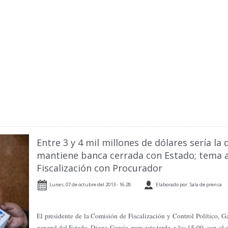
Entre 3 y 4 mil millones de dólares sería la
mantiene banca cerrada con Estado; tema a
Fiscalización con Procurador
Lunes, 07 de octubre del 2013 - 16:28
Elaborado por: Sala de prensa
El presidente de la Comisión de Fiscalización y Control Político, Ga
general del Estado, Diego García, para esta tarde, a las 15:00, con el 