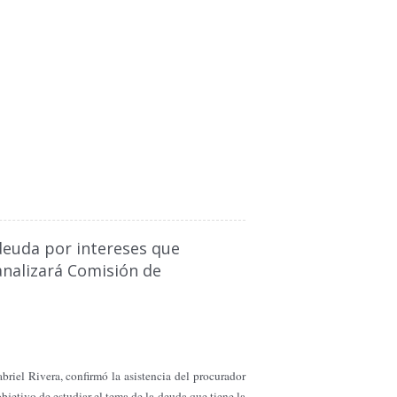
 deuda por intereses que
nalizará Comisión de
briel Rivera, confirmó la asistencia del procurador
objetivo de estudiar el tema de la deuda que tiene la