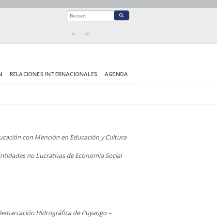
A-
A+
N
RELACIONES INTERNACIONALES
AGENDA
ucación con Mención en Educación y Cultura
Entidades no Lucrativas de Economía Social
la Demarcación Hidrográfica de Puyango –