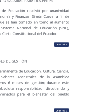
NTO SALARIAL PARA DOCENTES
 de Educación resolvió por unanimidad
onomía y Finanzas, Simón Cueva, a fin de
 que se han tomado en torno al aumento
l Sistema Nacional de Educación (SNE),
a Corte Constitucional del Ecuador.
Leer más
SES DE GESTIÓN
ermanente de Educación, Cultura, Ciencia,
y Saberes Ancestrales de la Asamblea
eros 6 meses de gestión; durante este
bsoluta responsabilidad, discutiendo y
minados para el bienestar del pueblo
Leer más