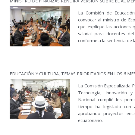
MINISTRO DE FINANZAS RENDIRÁ VERSIÓN SOBRE EL AUME
La Comisión de Educación
convocar al ministro de Ec
que explique las acciones
salarial para docentes de
conforme a la sentencia de l
5
EDUCACIÓN Y CULTURA, TEMAS PRIORITARIOS EN LOS 6 ME
La Comisión Especializada P
Tecnología, Innovación 
Nacional cumplió los prim
tiempo ha legislado con a
aprobando proyectos enca
ecuatoriano.