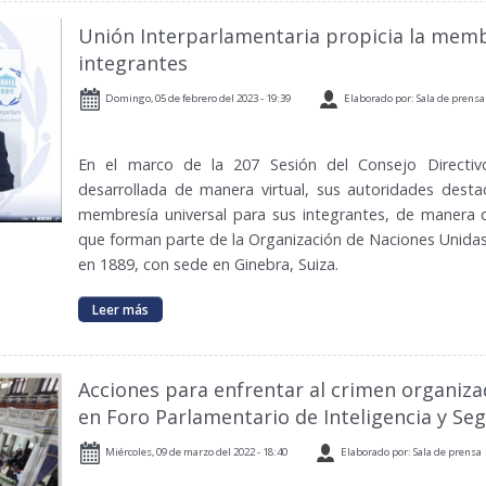
Unión Interparlamentaria propicia la memb
integrantes
Domingo, 05 de febrero del 2023 - 19:39
Elaborado por: Sala de prensa
En el marco de la 207 Sesión del Consejo Directivo
desarrollada de manera virtual, sus autoridades desta
membresía universal para sus integrantes, de manera 
que forman parte de la Organización de Naciones Unida
en 1889, con sede en Ginebra, Suiza.
Leer más
Acciones para enfrentar al crimen organiza
en Foro Parlamentario de Inteligencia y S
Miércoles, 09 de marzo del 2022 - 18:40
Elaborado por: Sala de prensa