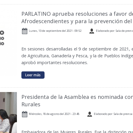
PARLATINO aprueba resoluciones a favor de
Afrodescendientes y para la prevención del
Lunes, 13 de septiembre del 2021 - 09:52
Elaborado por: Sala de pren
En sesiones desarrolladas el 9 de septiembre de 2021, 
de Agricultura, Ganadería y Pesca, y la de Pueblos Indí
aprobó importantes resoluciones.
Leer más
Presidenta de la Asamblea es nominada co
Rurales
Miércoles, 18 de agosto del 2021 - 23:48
Elaborado por: Sala de prensa
Embajadora de las Mujeres Rurales. Fue la distinción q