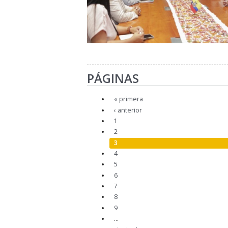
PÁGINAS
« primera
‹ anterior
1
2
3
4
5
6
7
8
9
…