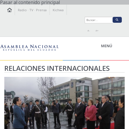
Pasar al contenido principal
Radio
·
TV
·
Prensa
Kichwa
A-
A+
MENÚ
RELACIONES INTERNACIONALES
LA ASAMBLEA
LEGISLAMOS
FISCALIZAMOS
TRANSPARENCIA
PRENSA
PARTICIPACIÓN
RELACIONES INTERNACIONALES
AGENDA