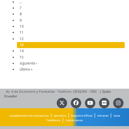
…
7
8
9
10
11
12
13
14
15
siguiente ›
última »
Av. 6 de Diciembre y Piedrahita
·
Teléfono: (593)2399 - 1000
|
Quito
·
Ecuador
|
|
|
|
Cumplimiento de Sentencias
Ejecutivo
Registro Oficial
Intranet
Guía
|
Telefónica
Contáctanos