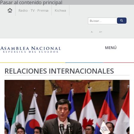
Pasar al contenido principal
Radio
·
TV
·
Prensa
Kichwa
A-
A+
MENÚ
RELACIONES INTERNACIONALES
LA ASAMBLEA
LEGISLAMOS
FISCALIZAMOS
TRANSPARENCIA
PRENSA
PARTICIPACIÓN
RELACIONES INTERNACIONALES
AGENDA