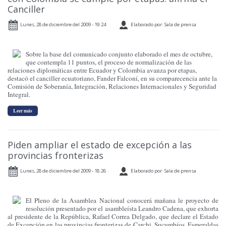
Canciller
Lunes, 28 de diciembre del 2009 - 19:24
Elaborado por: Sala de prensa
Sobre la base del comunicado conjunto elaborado el mes de octubre,
que contempla 11 puntos, el proceso de normalización de las
relaciones diplomáticas entre Ecuador y Colombia avanza por etapas,
destacó el canciller ecuatoriano, Fander Falconí, en su comparecencia ante la
Comisión de Soberanía, Integración, Relaciones Internacionales y Seguridad
Integral.
Leer más
Piden ampliar el estado de excepción a las
provincias fronterizas
Lunes, 28 de diciembre del 2009 - 18:26
Elaborado por: Sala de prensa
El Pleno de la Asamblea Nacional conocerá mañana le proyecto de
resolución presentado por el asambleísta Leandro Cadena, que exhorta
al presidente de la República, Rafael Correa Delgado, que declare el Estado
de Excepción en las provincias fronterizas de Carchi, Sucumbíos, Esmeraldas