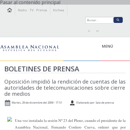
Pasar al contenido principal
Radio
·
TV
·
Prensa
Kichwa
A-
A+
MENÚ
BOLETINES DE PRENSA
LA ASAMBLEA
Oposición impidió la rendición de cuentas de las
LEGISLAMOS
autoridades de telecomunicaciones sobre cierre
de medios
FISCALIZAMOS
TRANSPARENCIA
Martes, 29 de diciembre del 2009 - 17:51
Elaborado por: Sala de prensa
PRENSA
PARTICIPACIÓN
Una vez instalada la sesión Nº 23 del Pleno, cuando el presidente de
la
RELACIONES INTERNACIONALES
Asamblea
Nacional
, Fernando Cordero Cueva, ordenó que por
AGENDA