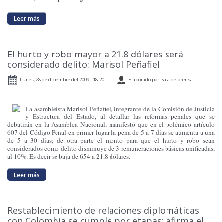
Leer más
El hurto y robo mayor a 21.8 dólares será
considerado delito: Marisol Peñafiel
Lunes, 28 de diciembre del 2009 - 18:20
Elaborado por: Sala de prensa
La asambleísta Marisol Peñafiel, integrante de la Comisión de Justicia
y Estructura del Estado, al detallar las reformas penales que se
debatirán en la Asamblea Nacional, manifestó que en el polémico artículo
607 del Código Penal en primer lugar la pena de 5 a 7 días se aumenta a una
de 5 a 30 días; de otra parte el monto para que el hurto y robo sean
considerados como delito disminuye de 3 remuneraciones básicas unificadas,
al 10%. Es decir se baja de 654 a 21.8 dólares.
Leer más
Restablecimiento de relaciones diplomáticas
con Colombia se cumple por etapas: afirma el