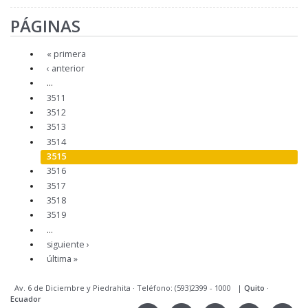
PÁGINAS
« primera
‹ anterior
…
3511
3512
3513
3514
3515
3516
3517
3518
3519
…
siguiente ›
última »
Av. 6 de Diciembre y Piedrahita
·
Teléfono: (593)2399 - 1000
|
Quito
·
Ecuador