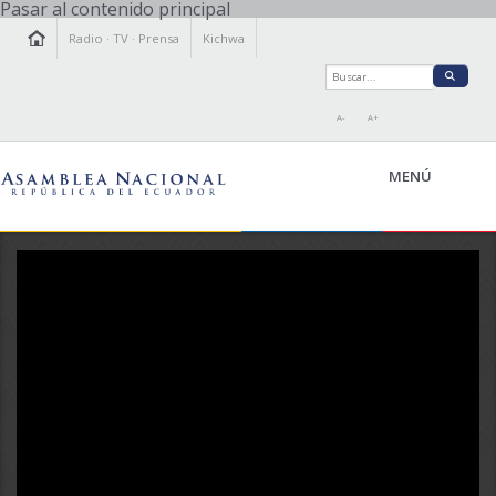
Pasar al contenido principal
Radio
·
TV
·
Prensa
Kichwa
A-
A+
MENÚ
Video Promocional:
LA ASAMBLEA
LEGISLAMOS
FISCALIZAMOS
TRANSPARENCIA
PRENSA
PARTICIPACIÓN
RELACIONES INTERNACIONALES
AGENDA