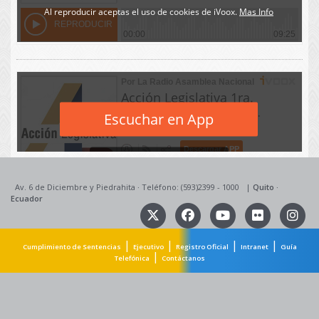
Av. 6 de Diciembre y Piedrahita
·
Teléfono: (593)2399 - 1000
|
Quito
·
Ecuador
|
|
|
|
Cumplimiento de Sentencias
Ejecutivo
Registro Oficial
Intranet
Guía
|
Telefónica
Contáctanos