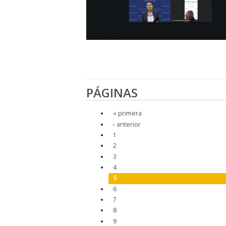
PÁGINAS
« primera
‹ anterior
1
2
3
4
5
6
7
8
9