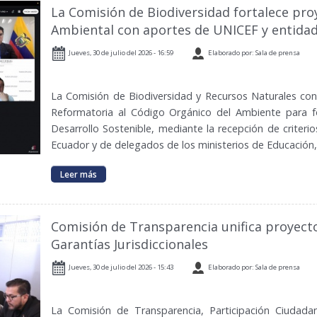
La Comisión de Biodiversidad fortalece pro
Ambiental con aportes de UNICEF y entidad
Jueves, 30 de julio del 2026 - 16:59
Elaborado por: Sala de prensa
La Comisión de Biodiversidad y Recursos Naturales con
Reformatoria al Código Orgánico del Ambiente para fo
Desarrollo Sostenible, mediante la recepción de criter
Ecuador y de delegados de los ministerios de Educación
Leer más
Comisión de Transparencia unifica proyecto
Garantías Jurisdiccionales
Jueves, 30 de julio del 2026 - 15:43
Elaborado por: Sala de prensa
La Comisión de Transparencia, Participación Ciudadan