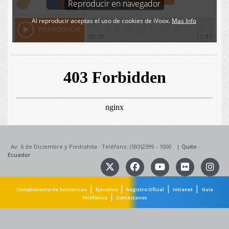
Av. 6 de Diciembre y Piedrahita
·
Teléfono: (593)2399 - 1000
|
Quito
·
Ecuador
|
|
|
|
Cumplimiento de Sentencias
Ejecutivo
Registro Oficial
Intranet
Guía
|
Telefónica
Contáctanos