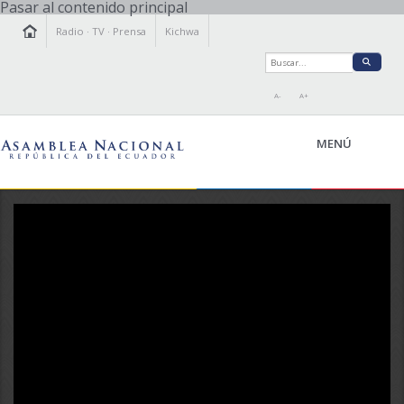
Pasar al contenido principal
Radio
·
TV
·
Prensa
Kichwa
A-
A+
MENÚ
Video Promocional:
LA ASAMBLEA
LEGISLAMOS
FISCALIZAMOS
TRANSPARENCIA
PRENSA
PARTICIPACIÓN
RELACIONES INTERNACIONALES
AGENDA