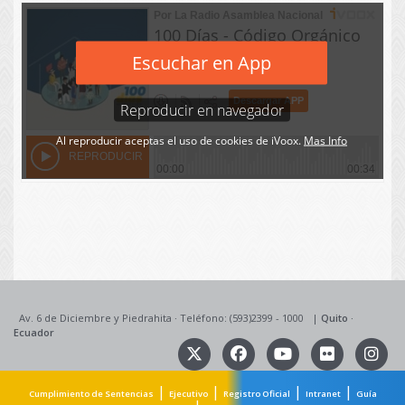
Av. 6 de Diciembre y Piedrahita
·
Teléfono: (593)2399 - 1000
|
Quito
·
Ecuador
|
|
|
|
Cumplimiento de Sentencias
Ejecutivo
Registro Oficial
Intranet
Guía