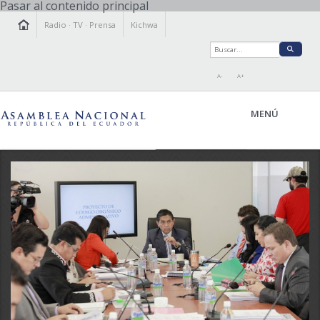
Pasar al contenido principal
Radio
·
TV
·
Prensa
Kichwa
A-
A+
MENÚ
LA ASAMBLEA
LEGISLAMOS
FISCALIZAMOS
TRANSPARENCIA
PRENSA
PARTICIPACIÓN
RELACIONES INTERNACIONALES
AGENDA